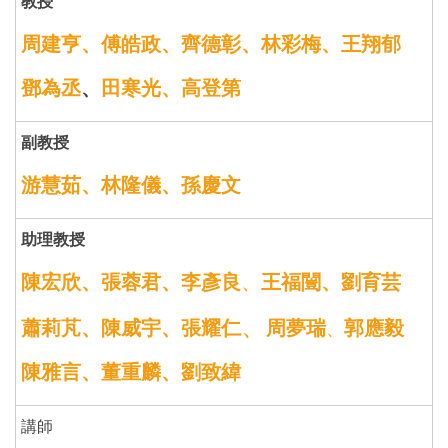
教授
周建亨
、
傅皓政
、
齊德彰
、
林彩梅
、
王翔郁
鄧為丞
、
田寒光
、
高登第
副教授
游慧茹
、
林隆儀
、
孫慶文
助理教授
陳宏欣
、
張蓉君
、
李彥良
、
王福闓
、
劉育芸
、
蕭莉芃
、
陳威宇
、
張耀仁
周夢瑞
郭應毅
、
陳雅言
、
董重麟、
劉致緯
講師