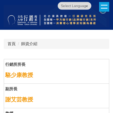
跳
Powered by
Translate
到
主
要
內
容
區
首頁
師資介紹
行銷所所長
駱少康教授
副所長
謝艾芸教授