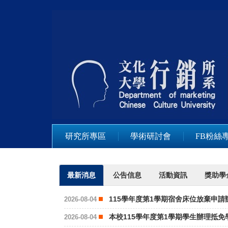
跳
到
主
要
內
容
區
研究所專區
學術研討會
FB粉絲
最新消息
公告信息
活動資訊
獎助學
115學年度第1學期宿舍床位放棄申
2026-08-04
本校115學年度第1學期學生辦理抵
2026-08-04