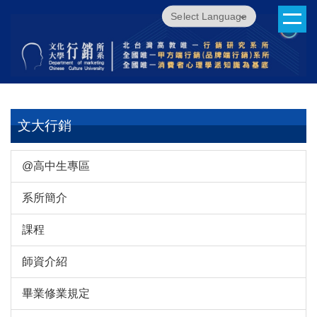
跳
Powered by
Translate
到
主
要
內
容
區
文大行銷
@高中生專區
系所簡介
課程
師資介紹
畢業修業規定