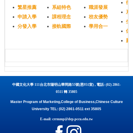
行
繁星推薦
系組特色
職涯發展
系
申請入學
課程理念
校友優勢
生
分發入學
接軌國際
學用合一
保
新
中國文化大學 111台北市陽明山華岡路55號(恩951室) , 電話: (02) 2861-
0511 轉 35805
Master Program of Marketing,College of Business,Chinese Culture
University TEL: (02) 2861-0511 ext 35805
E-mail: crrmmp@dep.pccu.edu.tw