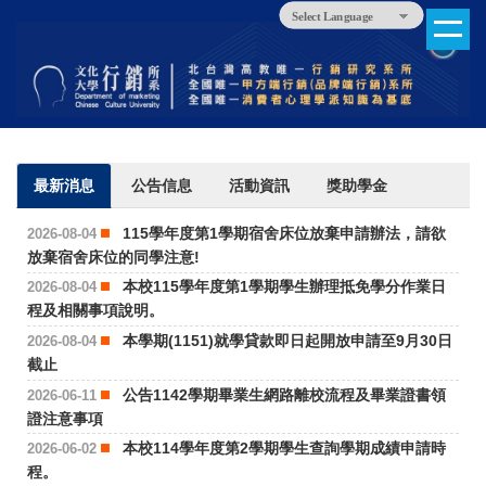
跳
Powered by
Translate
到
主
要
內
容
區
最新消息
公告信息
活動資訊
獎助學金
115學年度第1學期宿舍床位放棄申請辦法，請欲
2026-08-04
放棄宿舍床位的同學注意!
本校115學年度第1學期學生辦理抵免學分作業日
2026-08-04
程及相關事項說明。
本學期(1151)就學貸款即日起開放申請至9月30日
2026-08-04
截止
公告1142學期畢業生網路離校流程及畢業證書領
2026-06-11
證注意事項
本校114學年度第2學期學生查詢學期成績申請時
2026-06-02
程。