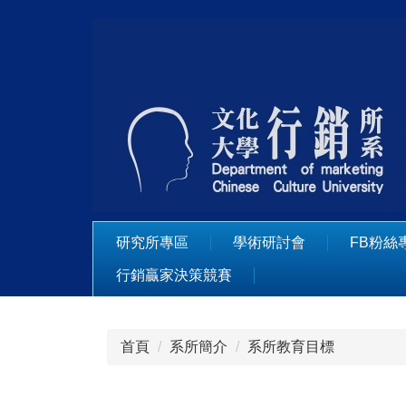
跳
到
主
要
內
容
區
研究所專區
學術研討會
FB粉絲
行銷贏家決策競賽
首頁
系所簡介
系所教育目標