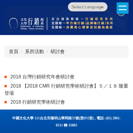
跳
Powered by
Translate
到
主
要
內
容
區
首頁
系所活動
研討會
2018 台灣行銷研究年會研討會
2018 【2018 CMR 行銷研究學術研討會】５／１８ 隆重
登場
2018 行銷研究學術研討會
中國文化大學 111台北市陽明山華岡路55號(恩951室) , 電話: (02) 2861-
0511 轉 35805