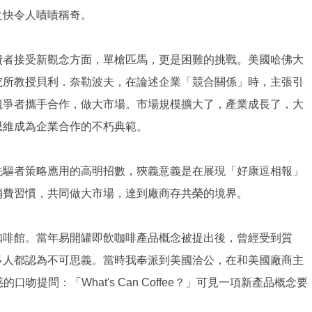
之快令人嘖嘖稱奇。
費者接受新觀念方面，單槍匹馬，更是困難的挑戰。美國哈佛大
究所教授貝利．奈勒波夫，在論述企業「競合關係」時，主張引
競爭者攜手合作，做大市場。市場規模擴大了，產業成長了，大
思維成為企業合作的不朽典範。
先驅者策略應用的高明招數，狹義意義是在展現「好康逗相報」
消費習慣，共同做大市場，達到廠商存共榮的境界。
咖啡館。當年易開罐即飲咖啡產品概念被提出後，曾經受到質
多人都認為不可思義。當時我奉派到美國洽公，在和美國廠商主
口吻提問：「What's Can Coffee？」可見一項新產品概念要