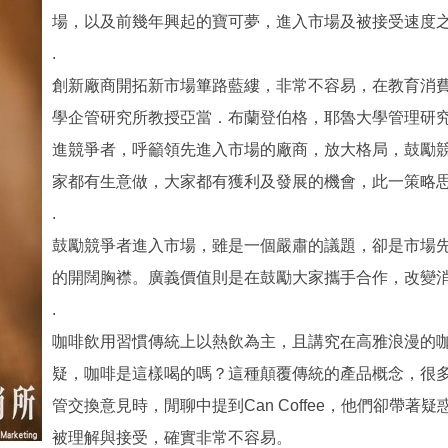
場，以及前幾年興起的寶可夢，進入市場及被接受速度
.
創新廠商開拓新市場篳路藍縷，非常不容易，在教育消
學企管研究所教授亞當．布蘭登伯格，耶魯大學管理研
進競爭者，呼籲領先進入市場的廠商，放大格局，鼓勵
家都有生意做，大家都有獲利及發展的機會，此一策略
.
鼓勵競爭者進入市場，雖是一個嚴肅的議題，卻是市場
的開闊胸襟。廣義價值則是在鼓勵大家攜手合作，改變
.
咖啡飲用習慣傳統上以熱飲為主，且講究在高雅浪漫的
疑，咖啡是這樣喝的嗎？這種顛覆傳統的產品概念，很
管交換意見時，閒聊中提到Can Coffee，他們卻帶著疑惑的
被理解與接受，確實非常不容易。