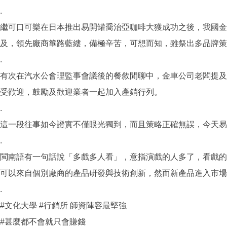
.
繼可口可樂在日本推出易開罐喬治亞咖啡大獲成功之後，我國金
及，領先廠商篳路藍縷，備極辛苦，可想而知，雖祭出多品牌策
.
有次在汽水公會理監事會議後的餐敘閒聊中，金車公司老闆提及
受歡迎，鼓勵及歡迎業者一起加入產銷行列。
.
這一段往事如今證實不僅眼光獨到，而且策略正確無誤，今天易
.
閩南語有一句話說「多戲多人看」，意指演戲的人多了，看戲的
可以來自個別廠商的產品研發與技術創新，然而新產品進入市場
.
#文化大學 #行銷所 師資陣容最堅強
#甚麼都不會就只會賺錢