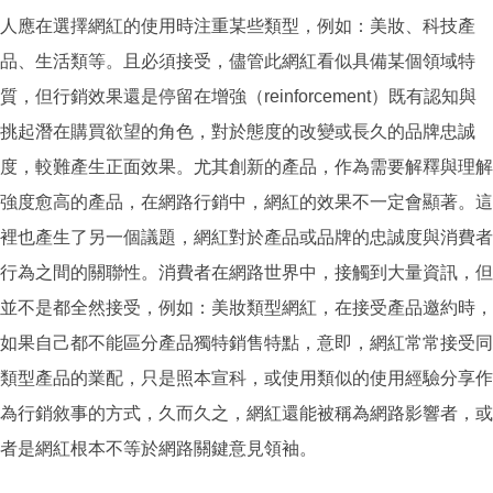
人應在選擇網紅的使用時注重某些類型，例如：美妝、科技產
品、生活類等。且必須接受，儘管此網紅看似具備某個領域特
質，但行銷效果還是停留在增強（reinforcement）既有認知與
挑起潛在購買欲望的角色，對於態度的改變或長久的品牌忠誠
度，較難產生正面效果。尤其創新的產品，作為需要解釋與理解
強度愈高的產品，在網路行銷中，網紅的效果不一定會顯著。這
裡也產生了另一個議題，網紅對於產品或品牌的忠誠度與消費者
行為之間的關聯性。消費者在網路世界中，接觸到大量資訊，但
並不是都全然接受，例如：美妝類型網紅，在接受產品邀約時，
如果自己都不能區分產品獨特銷售特點，意即，網紅常常接受同
類型產品的業配，只是照本宣科，或使用類似的使用經驗分享作
為行銷敘事的方式，久而久之，網紅還能被稱為網路影響者，或
者是網紅根本不等於網路關鍵意見領袖。