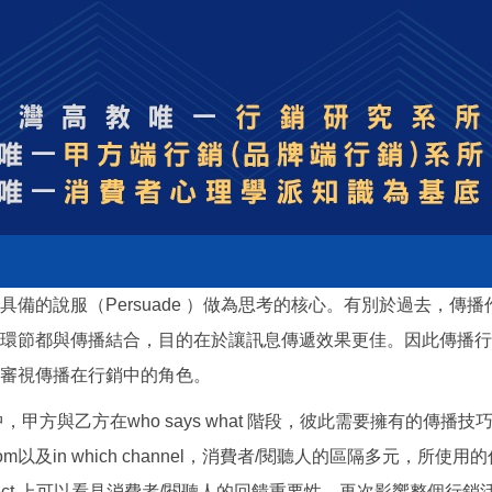
服（Persuade ）做為思考的核心。有別於過去，傳播作為
環節都與傳播結合，目的在於讓訊息傳遞效果更佳。因此傳播行
審視傳播在行銷中的角色。
tion）中，甲方與乙方在who says what 階段，彼此需要擁有的傳播
m以及in which channel，消費者/閱聽人的區隔多元
effect 上可以看見消費者/閱聽人的回饋重要性，再次影響整個行